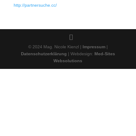
http://partnersuche.cc/
© 2024 Mag. Nicole Kienzl |
Impressum
|
Datenschutzerklärung
| Webdesign:
Med-Sites
Websolutions