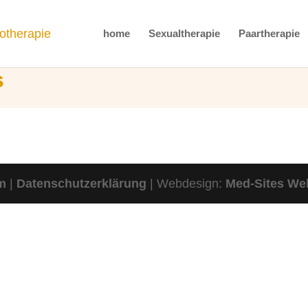
home
Sexualtherapie
Paartherapie
s
m
|
Datenschutzerklärung
| Webdesign:
Med-Sites We